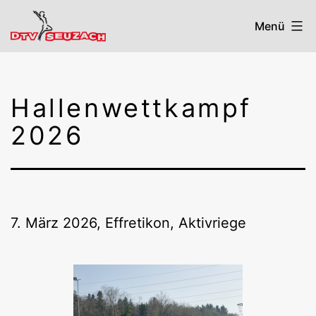
Zum
Menü
Inhalt
springen
DTV
Seuzach
Hallenwettkampf
2026
7. März 2026, Effretikon, Aktivriege