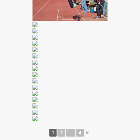
1
2
...
4
►