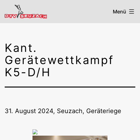
Zum
Menü
Inhalt
springen
DTV
Seuzach
Kant.
Gerätewettkampf
K5-D/H
31. August 2024, Seuzach, Geräteriege