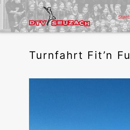
Zum
Inhalt
Start
springen
DTV
Seuzach
Turnfahrt Fit’n 