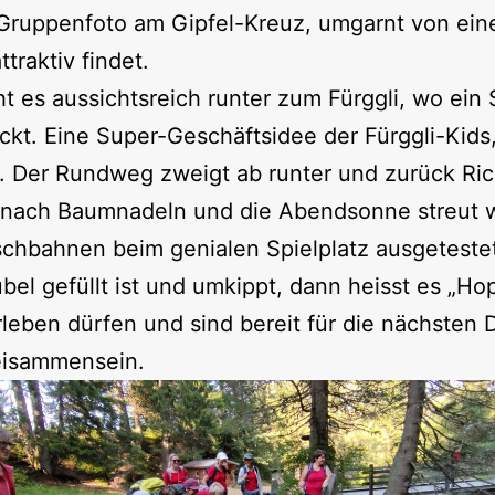
m Gruppenfoto am Gipfel-Kreuz, umgarnt von ei
raktiv findet.
 es aussichtsreich runter zum Fürggli, wo ein 
kt. Eine Super-Geschäftsidee der Fürggli-Kid
i. Der Rundweg zweigt ab runter und zurück Rich
 nach Baumnadeln und die Abendsonne streut w
tschbahnen beim genialen Spielplatz ausgetest
bel gefüllt ist und umkippt, dann heisst es „Ho
leben dürfen und sind bereit für die nächsten D
eisammensein.