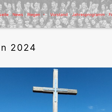
seite
News
Riegen
Vorstand
Jahresprogramm
F
Menü
öffnen
Fun 2024