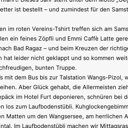
etter ist bestellt – und zumindest für den Sams
en im roten Vereins-Tshirt treffen sich am Sa
len ein feines Zöpfli und Emmi Caffè Latte gerei
ach Bad Ragaz – und beim Kreuzen der richtige
on hat leider nicht geklappt und so kommen weit
achfreudigen, bunten Truppe.
s mit dem Bus bis zur Talstation Wangs-Pizol, wo
reihen. Aber Glück gehabt, die Allermeisten zi
äck im Hotel Furt deponieren, schnüren bei de
 los zum Laufbodenstübli. Kuhglockengebimme
nen Matten um den Wangsersee, am herrlichen 
intal. Im Laufbodenstübli machen wir Mittagsra