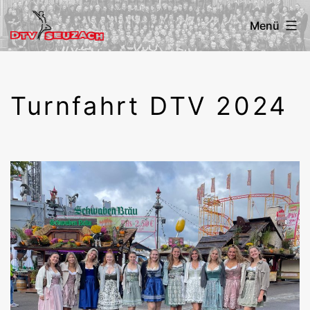
Zum
Menü
Inhalt
springen
DTV
Seuzach
Turnfahrt DTV 2024